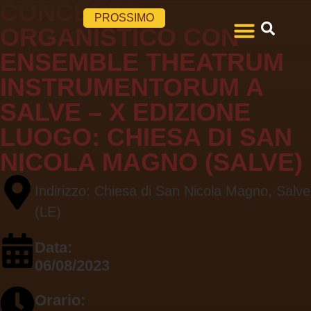
CONCERTO
PROSSIMO
ORGANISTICO CON
ENSEMBLE THEATRUM
Il Festival
Tutte le Edizioni
INSTRUMENTORUM A
SALVE – X EDIZIONE
LUOGO:
CHIESA DI SAN
NICOLA MAGNO (SALVE)
Indirizzo: Chiesa di San Nicola Magno, Salve
(LE)
Data:
06/08/2023
Orario: