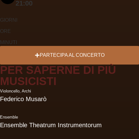
21:00
GIORNI
ORE
MINUTI
PARTECIPA
AL CONCERTO
PER SAPERNE DI PIÙ
MUSICISTI
Violoncello
,
Archi
Federico Musarò
Ensemble
Ensemble Theatrum Instrumentorum