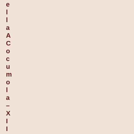
E
L
L
A
A
C
O
C
U
M
O
L
A
–
X
I
I