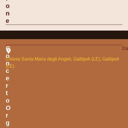
O
N
E
C
Da
O
Chiesa Santa Maria degli Angeli, Gallipoli (LE), Gallipoli
N
(LE)
C
E
R
T
O
O
R
G