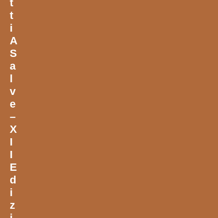
T
T
I
A
S
A
L
V
E
–
X
I
I
E
D
I
Z
I