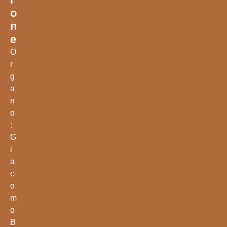
O
N
E
O
r
g
a
n
o
:
G
i
a
c
o
m
o
B