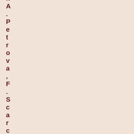
A
.
P
E
T
R
O
V
A
,
F
.
S
C
A
R
C