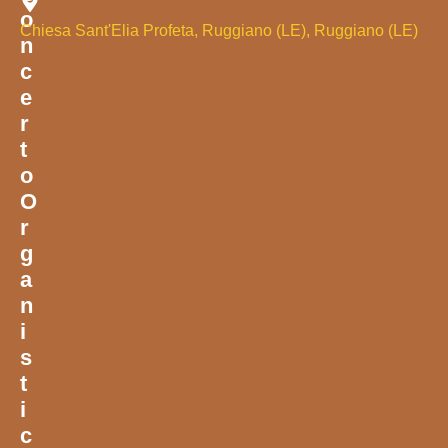
O
Chiesa Sant'Elia Profeta, Ruggiano (LE), Ruggiano (LE)
N
C
E
R
T
O
O
R
G
A
N
I
S
T
I
C