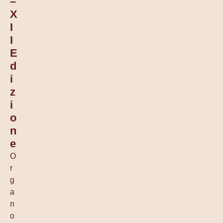
–
X
I
I
E
D
I
Z
I
O
N
E
O
r
g
a
n
o