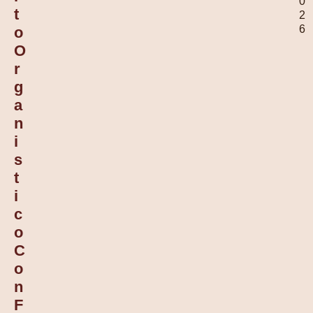
0
T
2
6
O
O
R
G
A
N
I
S
T
I
C
O
C
O
N
F