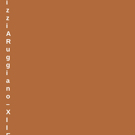
I
Z
Z
I
A
R
U
G
G
I
A
N
O
–
X
I
I