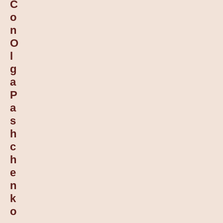
C
O
N
O
L
G
A
P
A
S
H
C
H
E
N
K
O