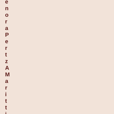
E
N
O
R
A
P
E
R
T
Z
A
M
A
R
I
T
T