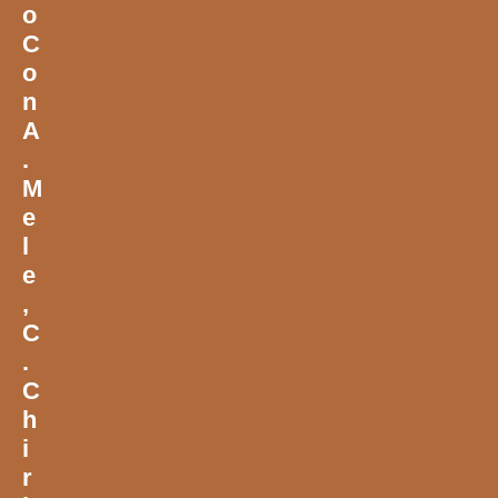
O
C
O
N
A
.
M
E
L
E
,
C
.
C
H
I
R