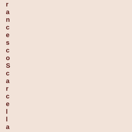
R
A
N
C
E
S
C
O
S
C
A
R
C
E
L
L
A