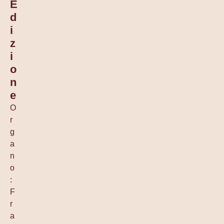
E
D
I
Z
I
O
N
E
O
r
g
a
n
o
:
F
r
a