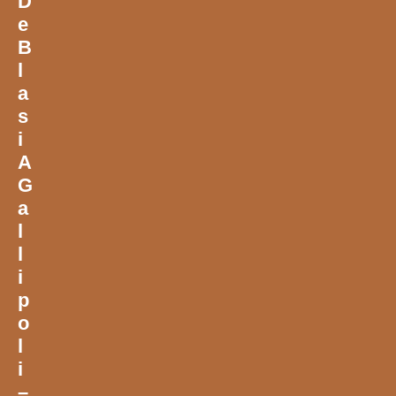
D
E
B
L
A
S
I
A
G
A
L
L
I
P
O
L
I
–