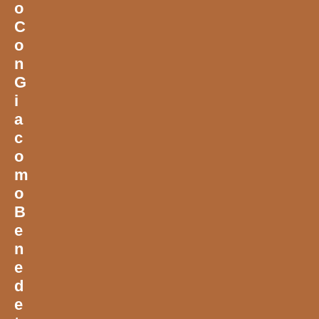
O
C
O
N
G
I
A
C
O
M
O
B
E
N
E
D
E