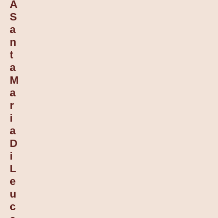
A
S
A
N
T
A
M
A
R
I
A
D
I
L
E
U
C