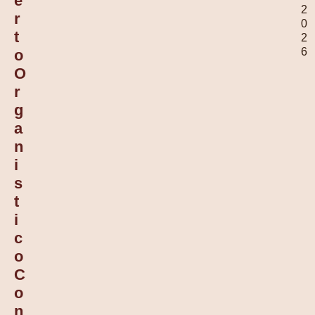
E
2
R
0
T
2
6
O
O
R
G
A
N
I
S
T
I
C
O
C
O
N