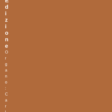
E
D
I
Z
I
O
N
E
O
r
g
a
n
o
:
C
a
r