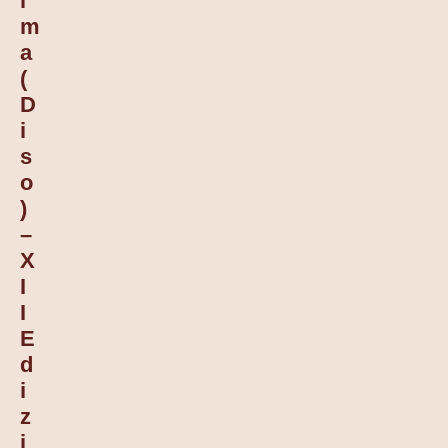
I
M
A
(
D
I
S
O
)
–
X
I
I
E
D
I
Z
I