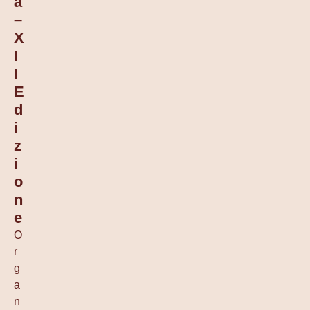
A
–
X
I
I
E
D
I
Z
I
O
N
E
O
r
g
a
n