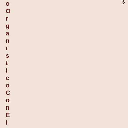
6
O
O
R
G
A
N
I
S
T
I
C
O
C
O
N
E
L