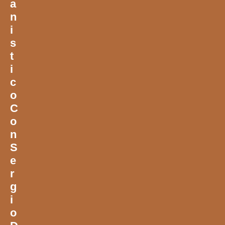
A
N
I
S
T
I
C
O
C
O
N
S
E
R
G
I
O