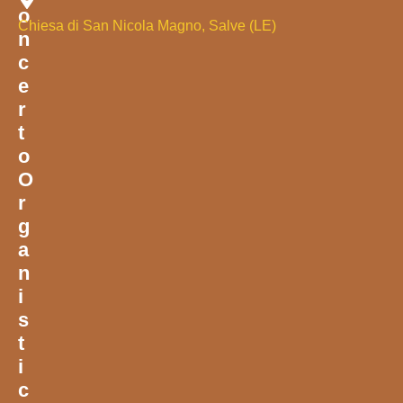
O
Chiesa di San Nicola Magno, Salve (LE)
N
C
E
R
T
O
O
R
G
A
N
I
S
T
I
C