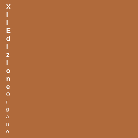
X
I
I
E
D
I
Z
I
O
N
E
O
r
g
a
n
o