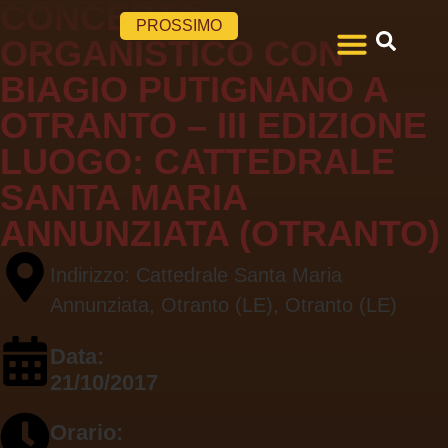
CONCERTO
PROSSIMO
ORGANISTICO CON
BIAGIO PUTIGNANO A
Il Festival
Tutte le Edizioni
OTRANTO – III EDIZIONE
LUOGO:
CATTEDRALE
SANTA MARIA
ANNUNZIATA (OTRANTO)
Indirizzo: Cattedrale Santa Maria
Annunziata, Otranto (LE), Otranto (LE)
Data:
21/10/2017
Orario: