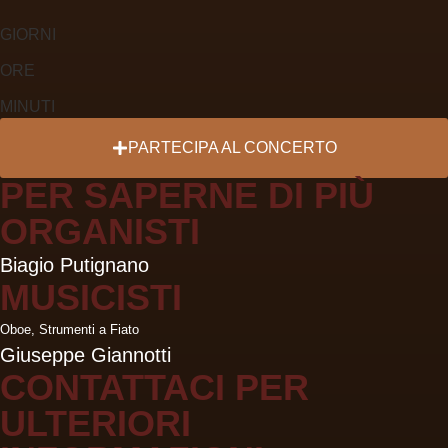
GIORNI
ORE
MINUTI
PARTECIPA
AL CONCERTO
PER SAPERNE DI PIÙ
ORGANISTI
Biagio Putignano
MUSICISTI
Oboe
,
Strumenti a Fiato
Giuseppe Giannotti
CONTATTACI PER
ULTERIORI