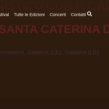
STICO CON P. CA
stival
Tutte le Edizioni
Concerti
Contatti
 SANTA CATERINA 
lessandria, Galatina (LE), Galatina (LE)