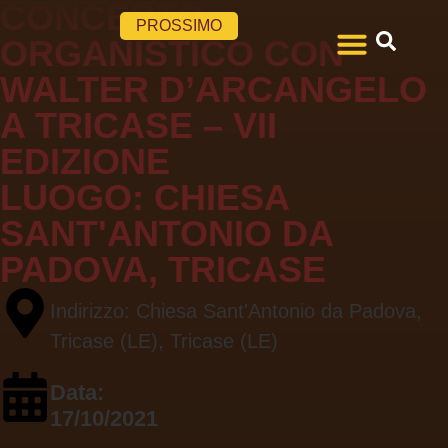
CONCERTO
PROSSIMO
ORGANISTICO CON
WALTER D’ARCANGELO
Il Festival
Tutte le Edizioni
A TRICASE – VII
EDIZIONE
LUOGO:
CHIESA
SANT'ANTONIO DA
PADOVA, TRICASE
Indirizzo: Chiesa Sant'Antonio da Padova,
Tricase (LE), Tricase (LE)
Data:
17/10/2021