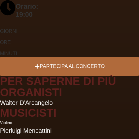
Orario:
19:00
GIORNI
ORE
MINUTI
PARTECIPA
AL CONCERTO
PER SAPERNE DI PIÙ
ORGANISTI
Walter D’Arcangelo
MUSICISTI
Violino
Pierluigi Mencattini