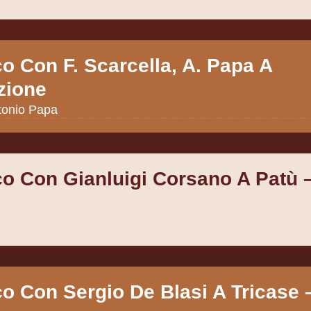
o Con F. Scarcella, A. Papa A
zione
tonio Papa
co Con Gianluigi Corsano A Patù 
o Con Sergio De Blasi A Tricase 