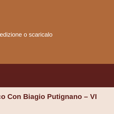
edizione o scaricalo
co Con Biagio Putignano – VI