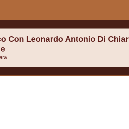
co Con Leonardo Antonio Di Chia
ne
ara
co Con Francesco Scarcella A