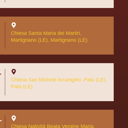
Chiesa Santa Maria dei Martiri,
Martignano (LE), Martignano (LE)
–
Chiesa San Michele Arcangelo, Patù (LE),
Patù (LE)
–
Chiesa Natività Beata Vergine Maria,